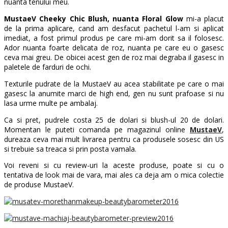
nuanta tenului meu.
MustaeV Cheeky Chic Blush, nuanta Floral Glow
mi-a placut
de la prima aplicare, cand am desfacut pachetul l-am si aplicat
imediat, a fost primul produs pe care mi-am dorit sa il folosesc.
Ador nuanta foarte delicata de roz, nuanta pe care eu o gasesc
ceva mai greu. De obicei acest gen de roz mai degraba il gasesc in
paletele de farduri de ochi.
Texturile pudrate de la MustaeV au acea stabilitate pe care o mai
gasesc la anumite marci de high end, gen nu sunt prafoase si nu
lasa urme multe pe ambalaj.
Ca si pret, pudrele costa 25 de dolari si blush-ul 20 de dolari.
Momentan le puteti comanda pe magazinul online
MustaeV
,
dureaza ceva mai mult livrarea pentru ca produsele sosesc din US
si trebuie sa treaca si prin posta vamala.
Voi reveni si cu review-uri la aceste produse, poate si cu o
tentativa de look mai de vara, mai ales ca deja am o mica colectie
de produse MustaeV.