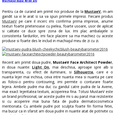
Machiajul dupa 40 de ani
Pentru ca de curand am primit noi produse de la
MustaeV
, m-am
gandit sa vi le arat si sa va spun primele impresii. Fiecare produs
MustaeV
pe care il incerc imi confirma prima impresie, anume
texturi foarte prietenoase cu pielea, foarte usoare, usor de aplicat
si calitate ce duce spre zona de lux. Imi plac ambalajele si
consistenta fardurilor, imi face placere sa ma machiez cu aceste
produse si foarte des le includ in machiajul meu de zi cu zi.
Recent am primit doua pudre,
MustaeV Face Architect Powder
,
in doua nuante:
Light On
, mai deschisa, aproape spre alb si
transparenta, cu efect de iluminare, si
Silhouette
, care e o
nuanta lejer mai inchisa, ceva intre nuanta mea si nuanta pe care
as folosi-o pentru contouring, imi permite o conturare foarte
lejera. Ambele pudre ma duc cu gandul catre pudra de la Avene,
mai exact lejeritatea texturii, acoperirea fina. Totusi MustaeV este
un brand profesional, iar aceste pudre mi s-au parut mai rezistente
si cu acoperire mai buna fata de pudra dermatocosmetica
mentionata. Cu ambele pudre pot sculpta foarte fin forma fetei,
ma bucur ca in sfarsit am doua pudre in nuante atat de potrivite cu