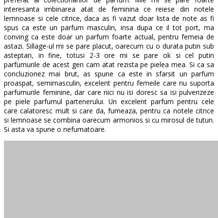
interesanta imbinarea atat de feminina ce reiese din notele
lemnoase si cele citrice, daca as fi vazut doar lista de note as fi
spus ca este un parfum masculin, insa dupa ce il tot port, ma
conving ca este doar un parfum foarte actual, pentru femeia de
astazi. Sillage-ul mi se pare placut, oarecum cu o durata putin sub
asteptari, in fine, totusi 2-3 ore mi se pare ok si cel putin
parfumurile de acest gen cam atat rezista pe pielea mea. Si ca sa
concluzionez mai brut, as spune ca este in sfarsit un parfum
proaspat, semimasculin, excelent pentru femeile care nu suporta
parfumurile feminine, dar care nici nu isi doresc sa isi pulverizeze
pe piele parfumul partenerului. Un excelent parfum pentru cele
care calatoresc mult si care da, fumeaza, pentru ca notele citrice
si lemnoase se combina oarecum armonios si cu mirosul de tutun.
Si asta va spune o nefumatoare.