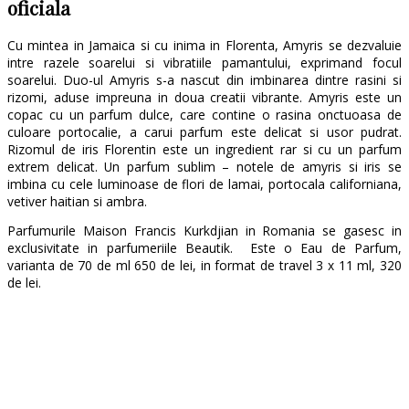
oficiala
Cu mintea in Jamaica si cu inima in Florenta, Amyris se dezvaluie
intre razele soarelui si vibratiile pamantului, exprimand focul
soarelui. Duo-ul Amyris s-a nascut din imbinarea dintre rasini si
rizomi, aduse impreuna in doua creatii vibrante. Amyris este un
copac cu un parfum dulce, care contine o rasina onctuoasa de
culoare portocalie, a carui parfum este delicat si usor pudrat.
Rizomul de iris Florentin este un ingredient rar si cu un parfum
extrem delicat. Un parfum sublim – notele de amyris si iris se
imbina cu cele luminoase de flori de lamai, portocala californiana,
vetiver haitian si ambra.
Parfumurile Maison Francis Kurkdjian in Romania se gasesc in
exclusivitate in parfumeriile Beautik. Este o Eau de Parfum,
varianta de 70 de ml 650 de lei, in format de travel 3 x 11 ml, 320
de lei.