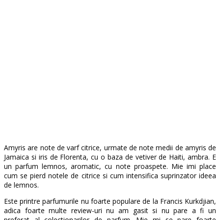
Amyris are note de varf citrice, urmate de note medii de amyris de
Jamaica si iris de Florenta, cu o baza de vetiver de Haiti, ambra. E
un parfum lemnos, aromatic, cu note proaspete. Mie imi place
cum se pierd notele de citrice si cum intensifica suprinzator ideea
de lemnos.
Este printre parfumurile nu foarte populare de la Francis Kurkdjian,
adica foarte multe review-uri nu am gasit si nu pare a fi un
preferat al colectionarilor de parfum. Mie mi se pare foarte