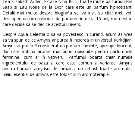
Tea Elizabeth Arden, Extase Nina Ricci, foarte multe parfumuri Elie
Saab si Eau Noire de la Dior care este un parfum hipnotizant.
Detalii mai multe despre biografia sa, va invit sa cititi
aici
, veti
descoperi un om pasionat de parfumerie de la 15 ani, moment in
care decide sa se dedice acestui univers.
Despre Aqua Celestia o sa va povestesc in curand, acum as vrea
sa va spun de ce Amyris ar putea fi initierea in universul Kurkdjian.
Amyris ar putea fi considerat un parfum cuminte, aproape inocent,
dar care imbina arome mai putin obisnuite pentru parfumurile
feminine, cum ar fi vetiverul. Parfumul poarta chiar numele
ingredientului de baza si care este comun si variantei Amyris
pentru barbati: amyrisul de Jamaica, un arbust foarte aromatic,
uleiul esential de amyris este folosit si in aromoterapie.