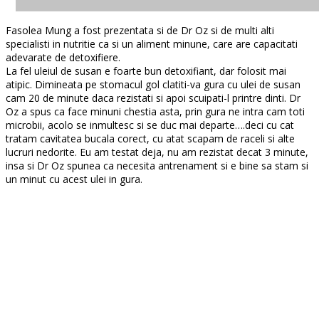
Fasolea Mung a fost prezentata si de Dr Oz si de multi alti
specialisti in nutritie ca si un aliment minune, care are capacitati
adevarate de detoxifiere.
La fel uleiul de susan e foarte bun detoxifiant, dar folosit mai
atipic. Dimineata pe stomacul gol clatiti-va gura cu ulei de susan
cam 20 de minute daca rezistati si apoi scuipati-l printre dinti. Dr
Oz a spus ca face minuni chestia asta, prin gura ne intra cam toti
microbii, acolo se inmultesc si se duc mai departe….deci cu cat
tratam cavitatea bucala corect, cu atat scapam de raceli si alte
lucruri nedorite. Eu am testat deja, nu am rezistat decat 3 minute,
insa si Dr Oz spunea ca necesita antrenament si e bine sa stam si
un minut cu acest ulei in gura.