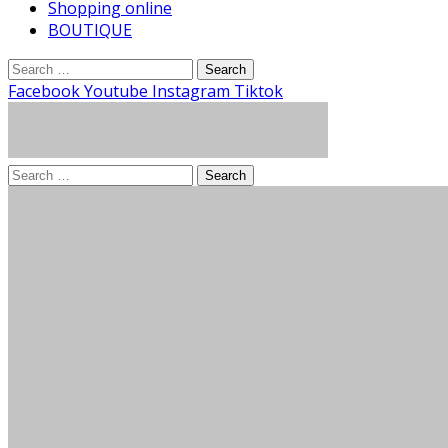
Shopping online
BOUTIQUE
Search
for:
Facebook
Youtube
Instagram
Tiktok
Search
for: