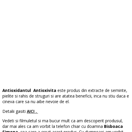
Antioxidantul Antioxivita
este produs din extracte de seminte,
pielite si rahis de struguri si are atatea beneficii, inca nu stiu daca e
cineva care sa nu aibe nevoie de el.
Detalii gasiti
AICI .
Vedeti si filmuletul si ma bucur mult ca am descoperit produsul,
dar mai ales ca am vorbit la telefon chiar cu doamna
Bisboaca
Simona
, cea care a creat acest produs. Cu dumneaei am vorbit