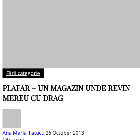
Fără categorie
PLAFAR – UN MAGAZIN UNDE REVIN
MEREU CU DRAG
Posted
Ana Maria Tatucu
26 October 2013
by
Citește și